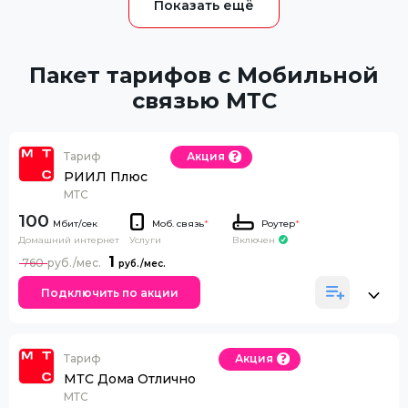
Пакет тарифов с Мобильной
связью МТС
Тариф
Акция
РИИЛ Плюс
МТС
100
Моб. связь
*
Роутер
*
Домашний интернет
Включен
Услуги
1
760
Подключить по акции
Тариф
Акция
МТС Дома Отлично
МТС