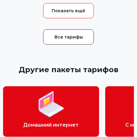
Все тарифы
Другие пакеты тарифов
Домашний интернет
С м