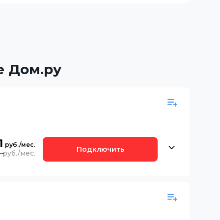
е Дом.ру
1
Подключить
0