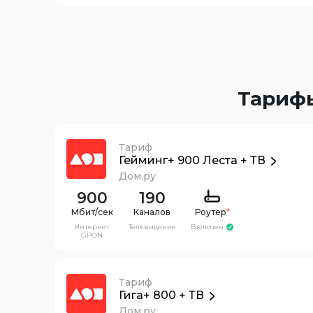
Тарифы
Тариф
Гейминг+ 900 Леста + ТВ
Дом.ру
900
190
Каналов
Роутер
*
Интернет
Телевидение
Включен
GPON
Тариф
Гига+ 800 + ТВ
Дом.ру