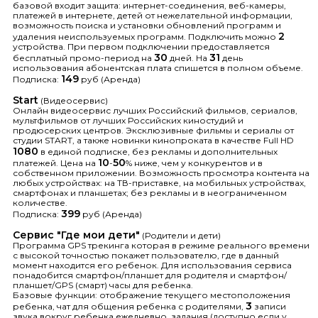
базовой входит защита: интернет-соединения, веб-камеры,
платежей в интернете, детей от нежелательной информации,
возможность поиска и установки обновлений программ и
2
удаления неиспользуемых программ. Подключить можно
устройства. При первом подключении предоставляется
30
31
бесплатный промо-период на
дней. На
день
использования абонентская плата спишется в полном объеме.
149
Подписка:
руб (Аренда)
Start
(Видеосервис)
Онлайн видеосервис лучших Российский фильмов, сериалов,
мультфильмов от лучших Российских киностудий и
продюсерских центров. Эксклюзивные фильмы и сериалы от
студии START, а также новинки кинопроката в качестве Full HD
1080
в единой подписке, без рекламы и дополнительных
10
50
платежей. Цена на
-
% ниже, чем у конкурентов и в
собственном приложении. Возможность просмотра контента на
любых устройствах: на ТВ-приставке, на мобильных устройствах,
смартфонах и планшетах; без рекламы и в неограниченном
количестве.
399
Подписка:
руб (Аренда)
Сервис "Где мои дети"
(Родители и дети)
Программа GPS трекинга которая в режиме реального времени
с высокой точностью покажет пользователю, где в данный
момент находится его ребенок. Для использования сервиса
понадобится смартфон/планшет для родителя и смартфон/
планшет/GPS (смарт) часы для ребенка.
Базовые функции: отображение текущего местоположения
3
ребенка, чат для общения ребенка с родителями,
записи
звука вокруг ребенка ежедневно, задания (доступно если у