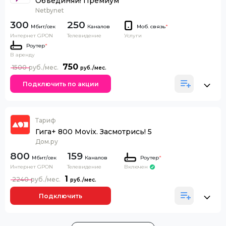
Объединяй! Премиум
Netbynet
300
250
Каналов
Моб. связь
*
Интернет GPON
Телевидение
Услуги
Роутер
*
В аренду
750
1500
Подключить по акции
Тариф
Гига+ 800 Movix. Засмотрись! 5
Дом.ру
800
159
Каналов
Роутер
*
Интернет GPON
Телевидение
Включен
1
2240
Подключить