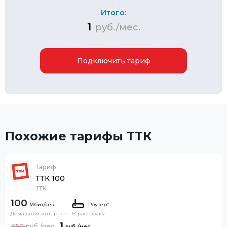
Итого:
1
руб./мес.
Подключить тариф
Похожие тарифы ТТК
Тариф
ТТК 100
ТТК
100
Роутер
*
Домашний интернет
В рассрочку
1
550