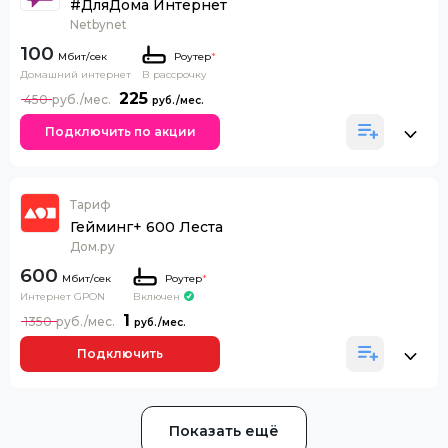
#ДляДома Интернет
Netbynet
100
Роутер
*
Домашний интернет
В рассрочку
225
450
Подключить по акции
Тариф
Гейминг+ 600 Леста
Дом.ру
600
Роутер
*
Интернет GPON
Включен
1
1350
Подключить
Показать ещё