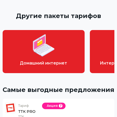
Другие пакеты тарифов
Домашний интернет
Интерн
Самые выгодные предложения
Тариф
Акция
ТТК PRO
ТТК