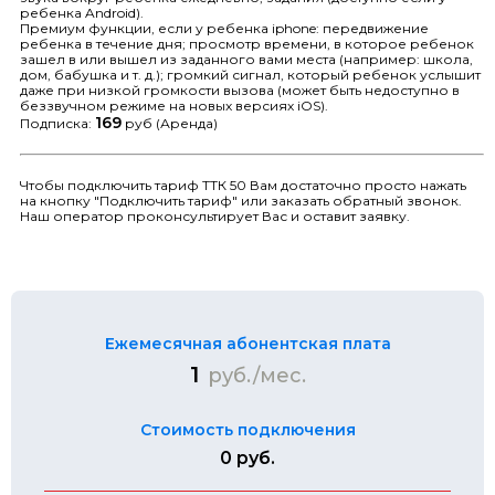
ребенка Android).
Премиум функции, если у ребенка iphone: передвижение
ребенка в течение дня; просмотр времени, в которое ребенок
зашел в или вышел из заданного вами места (например: школа,
дом, бабушка и т. д.); громкий сигнал, который ребенок услышит
даже при низкой громкости вызова (может быть недоступно в
беззвучном режиме на новых версиях iOS).
169
Подписка:
руб (Аренда)
Чтобы подключить тариф ТТК 50 Вам достаточно просто нажать
на кнопку "Подключить тариф" или заказать обратный звонок.
Наш оператор проконсультирует Вас и оставит заявку.
Ежемесячная абонентская плата
1
руб./мес.
Стоимость подключения
0 руб.